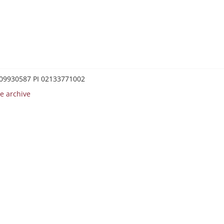
0209930587 PI 02133771002
e archive