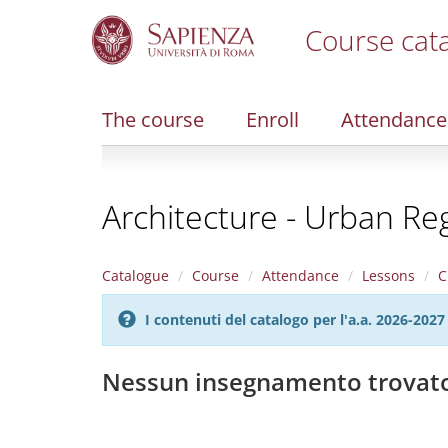
Course cat
S
k
i
The course
Enroll
Attendance
p
t
o
m
Architecture - Urban Re
a
i
n
c
Catalogue
Course
Attendance
Lessons
C
o
n
I contenuti del catalogo per l'a.a. 2026-20
t
e
n
Nessun insegnamento trovat
t