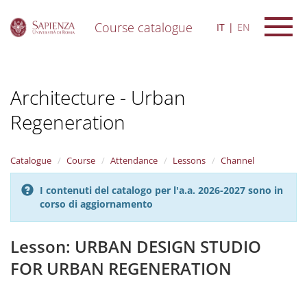
Course catalogue
IT
EN
S
k
i
Architecture - Urban
p
t
Regeneration
o
m
a
i
Catalogue
Course
Attendance
Lessons
Channel
n
c
I contenuti del catalogo per l'a.a. 2026-2027 sono in
o
corso di aggiornamento
n
t
Lesson: URBAN DESIGN STUDIO
e
n
FOR URBAN REGENERATION
t