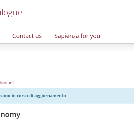
alogue
Contact us
Sapienza for you
hannel
27 sono in corso di aggiornamento
conomy