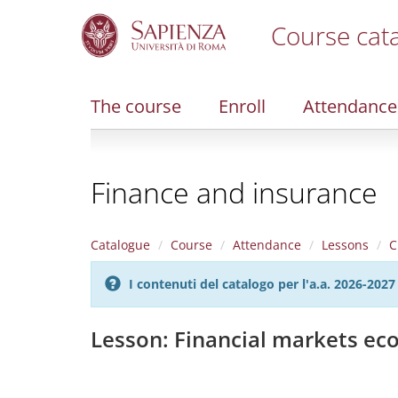
Course cat
S
k
i
The course
Enroll
Attendance
p
t
o
m
Finance and insurance
a
i
n
c
Catalogue
Course
Attendance
Lessons
C
o
n
I contenuti del catalogo per l'a.a. 2026-20
t
e
n
Lesson: Financial markets e
t