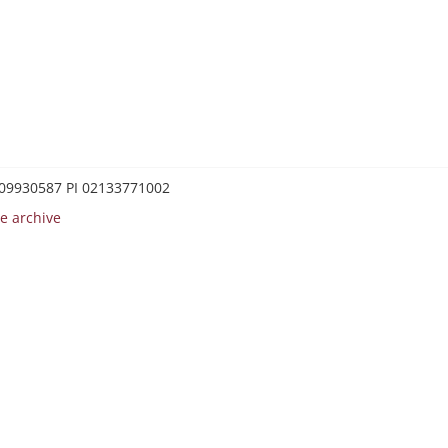
0209930587 PI 02133771002
e archive