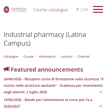
Course catalogue
IT
EN
S
k
i
Industrial pharmacy (Latina
p
t
Campus)
o
m
a
i
Catalogue
Course
Attendance
Lessons
Channel
n
c
Featured announcements
o
n
24/06/2026 - Recupero corso di formazione sulla sicurezza "Il
t
e
rischio nelle strutture sanitarie" - Scadenza per inserimento
n
negli elenchi: 2 luglio 2026
t
19/06/2026 - Bando per l'ammissione al corso per l'a.a.
2026/2027