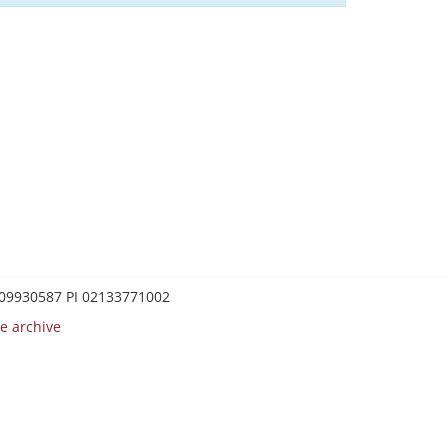
0209930587 PI 02133771002
e archive