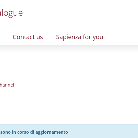
alogue
Contact us
Sapienza for you
hannel
27 sono in corso di aggiornamento