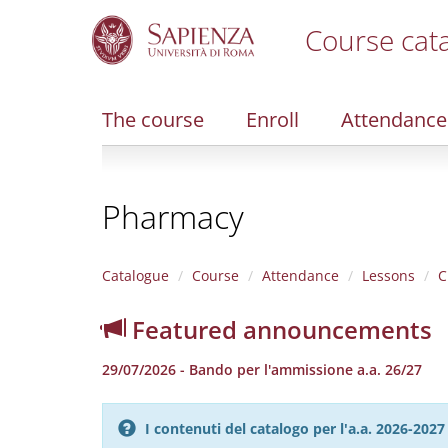
Course cat
S
k
i
The course
Enroll
Attendance
p
t
o
m
Pharmacy
a
i
n
c
Catalogue
Course
Attendance
Lessons
C
o
n
Featured announcements
t
e
29/07/2026 - Bando per l'ammissione a.a. 26/27
n
t
I contenuti del catalogo per l'a.a. 2026-20