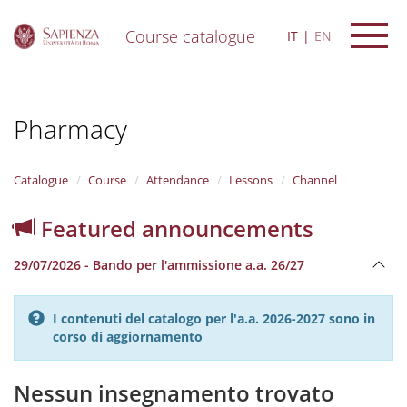
Course catalogue
IT
EN
S
k
i
Pharmacy
p
t
o
m
Catalogue
Course
Attendance
Lessons
Channel
a
i
Featured announcements
n
c
29/07/2026 - Bando per l'ammissione a.a. 26/27
o
n
t
I contenuti del catalogo per l'a.a. 2026-2027 sono in
e
corso di aggiornamento
n
t
Nessun insegnamento trovato