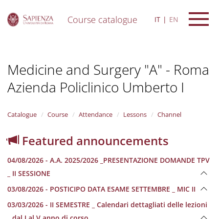
Course catalogue
IT
EN
S
k
i
Medicine and Surgery "A" - Roma
p
t
Azienda Policlinico Umberto I
o
m
a
i
Catalogue
Course
Attendance
Lessons
Channel
n
c
Featured announcements
o
n
04/08/2026 - A.A. 2025/2026 _PRESENTAZIONE DOMANDE TPV
t
e
_ II SESSIONE
n
03/08/2026 - POSTICIPO DATA ESAME SETTEMBRE _ MIC II
t
03/03/2026 - II SEMESTRE _ Calendari dettagliati delle lezioni
_ dal I al V anno di corso