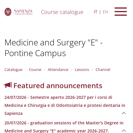
Course catalogue
IT
EN
S
k
i
Medicine and Surgery "E" -
p
t
Pontine Campus
o
m
a
i
Catalogue
Course
Attendance
Lessons
Channel
n
c
Featured announcements
o
n
24/07/2026 - Semestre aperto 2026-2027 per i corsi di
t
e
Medicina e Chirurgia e di Odontoiatria e protesi dentaria in
n
Sapienza
t
20/07/2026 - graduation sessions of the Master's Degree in
Medicine and Surgery "E" academic year 2026-2027.