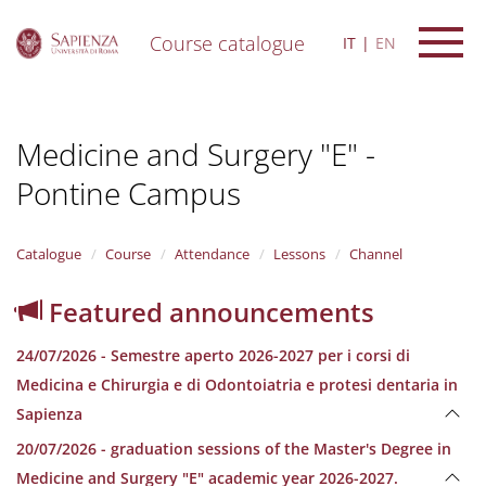
Course catalogue
IT
EN
S
k
i
Medicine and Surgery "E" -
p
t
Pontine Campus
o
m
a
i
Catalogue
Course
Attendance
Lessons
Channel
n
c
Featured announcements
o
n
24/07/2026 - Semestre aperto 2026-2027 per i corsi di
t
e
Medicina e Chirurgia e di Odontoiatria e protesi dentaria in
n
Sapienza
t
20/07/2026 - graduation sessions of the Master's Degree in
Medicine and Surgery "E" academic year 2026-2027.