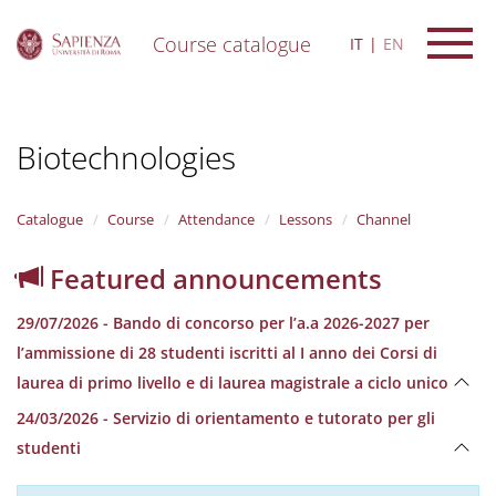
Course catalogue
IT
EN
S
k
i
Biotechnologies
p
t
o
m
Catalogue
Course
Attendance
Lessons
Channel
a
i
Featured announcements
n
c
29/07/2026 - Bando di concorso per l’a.a 2026-2027 per
o
n
l’ammissione di 28 studenti iscritti al I anno dei Corsi di
t
laurea di primo livello e di laurea magistrale a ciclo unico
e
n
24/03/2026 - Servizio di orientamento e tutorato per gli
t
studenti