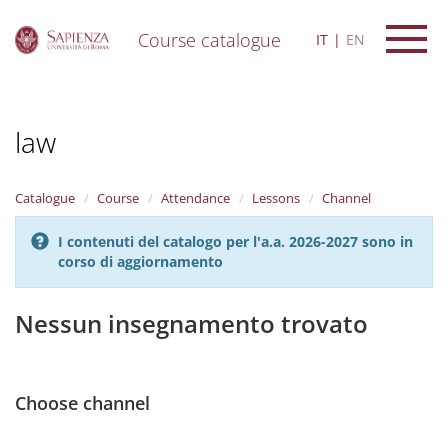
Course catalogue
IT
EN
S
k
i
law
p
t
o
m
Catalogue
Course
Attendance
Lessons
Channel
a
i
I contenuti del catalogo per l'a.a. 2026-2027 sono in
n
corso di aggiornamento
c
o
n
Nessun insegnamento trovato
t
e
n
t
Choose channel