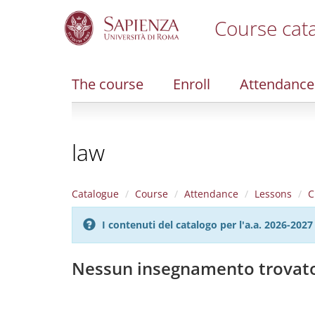
Course cat
S
k
i
The course
Enroll
Attendance
p
t
o
m
law
a
i
n
c
Catalogue
Course
Attendance
Lessons
C
o
n
I contenuti del catalogo per l'a.a. 2026-20
t
e
n
Nessun insegnamento trovat
t