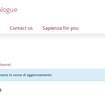
alogue
Contact us
Sapienza for you
hannel
27 sono in corso di aggiornamento
o