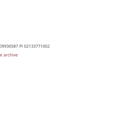
0209930587 PI 02133771002
e archive