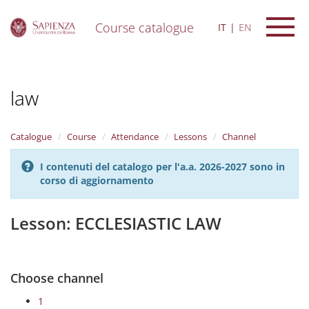
Course catalogue
IT
EN
S
k
i
law
p
t
o
m
Catalogue
Course
Attendance
Lessons
Channel
a
i
I contenuti del catalogo per l'a.a. 2026-2027 sono in
n
corso di aggiornamento
c
o
n
Lesson: ECCLESIASTIC LAW
t
e
n
t
Choose channel
1