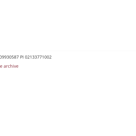
0209930587 PI 02133771002
e archive