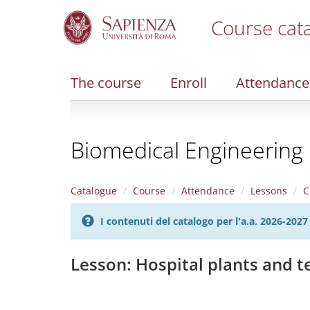
Course cat
S
k
i
The course
Enroll
Attendance
p
t
o
m
Biomedical Engineering
a
i
n
c
Catalogue
Course
Attendance
Lessons
C
o
n
I contenuti del catalogo per l'a.a. 2026-20
t
e
n
Lesson: Hospital plants and 
t