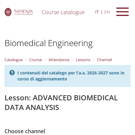
Course catalogue
IT
EN
S
k
i
Biomedical Engineering
p
t
o
m
Catalogue
Course
Attendance
Lessons
Channel
a
i
I contenuti del catalogo per l'a.a. 2026-2027 sono in
n
corso di aggiornamento
c
o
n
Lesson: ADVANCED BIOMEDICAL
t
DATA ANALYSIS
e
n
t
Choose channel