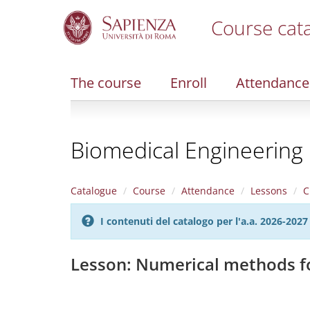
Course cat
S
k
i
The course
Enroll
Attendance
p
t
o
m
Biomedical Engineering
a
i
n
c
Catalogue
Course
Attendance
Lessons
C
o
n
I contenuti del catalogo per l'a.a. 2026-20
t
e
n
Lesson: Numerical methods f
t