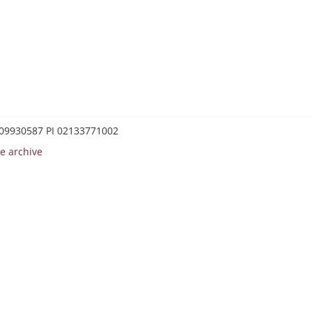
0209930587 PI 02133771002
e archive