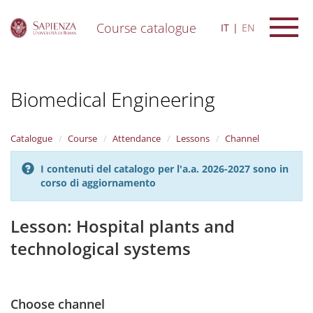
Course catalogue
IT
EN
S
k
i
Biomedical Engineering
p
t
o
m
Catalogue
Course
Attendance
Lessons
Channel
a
i
I contenuti del catalogo per l'a.a. 2026-2027 sono in
n
corso di aggiornamento
c
o
n
Lesson: Hospital plants and
t
technological systems
e
n
t
Choose channel