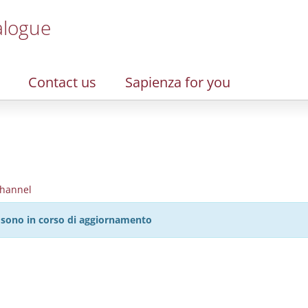
alogue
Contact us
Sapienza for you
hannel
27 sono in corso di aggiornamento