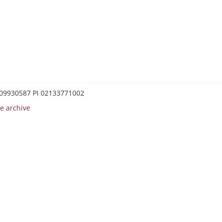
0209930587 PI 02133771002
e archive