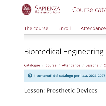
Course cat
S
k
i
The course
Enroll
Attendance
p
t
o
m
Biomedical Engineering
a
i
n
c
Catalogue
Course
Attendance
Lessons
C
o
n
I contenuti del catalogo per l'a.a. 2026-20
t
e
n
Lesson: Prosthetic Devices
t