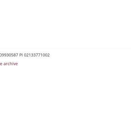
0209930587 PI 02133771002
e archive