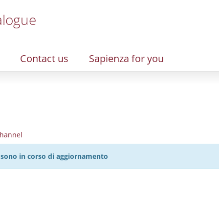
alogue
Contact us
Sapienza for you
hannel
27 sono in corso di aggiornamento