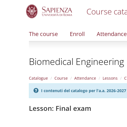
Course cat
S
k
i
The course
Enroll
Attendance
p
t
o
m
Biomedical Engineering
a
i
n
c
Catalogue
Course
Attendance
Lessons
C
o
n
I contenuti del catalogo per l'a.a. 2026-20
t
e
n
Lesson: Final exam
t