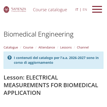
Course catalogue
IT
EN
S
k
i
Biomedical Engineering
p
t
o
m
Catalogue
Course
Attendance
Lessons
Channel
a
i
I contenuti del catalogo per l'a.a. 2026-2027 sono in
n
corso di aggiornamento
c
o
n
Lesson: ELECTRICAL
t
MEASUREMENTS FOR BIOMEDICAL
e
n
APPLICATION
t