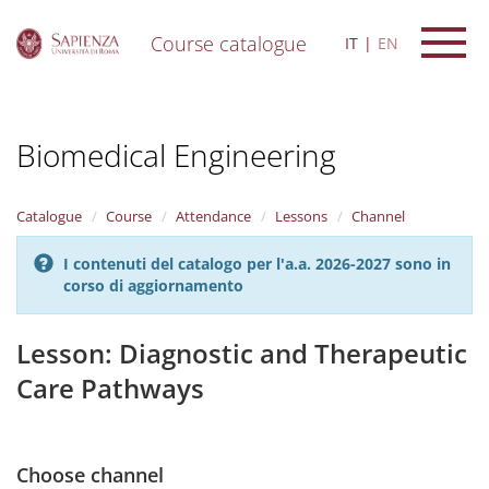
Course catalogue
IT
EN
S
k
i
Biomedical Engineering
p
t
o
m
Catalogue
Course
Attendance
Lessons
Channel
a
i
I contenuti del catalogo per l'a.a. 2026-2027 sono in
n
corso di aggiornamento
c
o
n
Lesson: Diagnostic and Therapeutic
t
Care Pathways
e
n
t
Choose channel