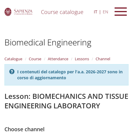
Course catalogue
IT
EN
S
k
i
Biomedical Engineering
p
t
o
m
Catalogue
Course
Attendance
Lessons
Channel
a
i
I contenuti del catalogo per l'a.a. 2026-2027 sono in
n
corso di aggiornamento
c
o
n
Lesson: BIOMECHANICS AND TISSUE
t
ENGINEERING LABORATORY
e
n
t
Choose channel