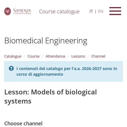
Course catalogue
IT
EN
S
k
i
Biomedical Engineering
p
t
o
m
Catalogue
Course
Attendance
Lessons
Channel
a
i
I contenuti del catalogo per l'a.a. 2026-2027 sono in
n
corso di aggiornamento
c
o
n
Lesson: Models of biological
t
systems
e
n
t
Choose channel