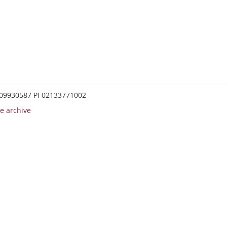
0209930587 PI 02133771002
e archive