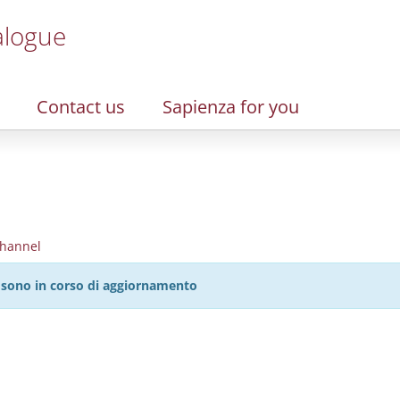
alogue
Contact us
Sapienza for you
hannel
27 sono in corso di aggiornamento