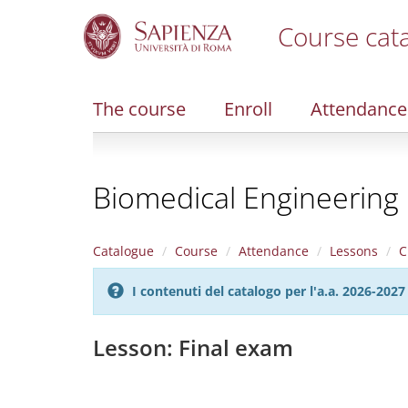
Course cat
S
k
i
The course
Enroll
Attendance
p
t
o
m
Biomedical Engineering
a
i
n
c
Catalogue
Course
Attendance
Lessons
C
o
n
I contenuti del catalogo per l'a.a. 2026-20
t
e
n
Lesson: Final exam
t