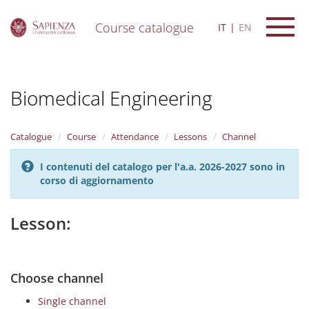
Course catalogue
IT
EN
S
k
i
Biomedical Engineering
p
t
o
m
Catalogue
Course
Attendance
Lessons
Channel
a
i
I contenuti del catalogo per l'a.a. 2026-2027 sono in
n
corso di aggiornamento
c
o
n
Lesson:
t
e
n
t
Choose channel
Single channel