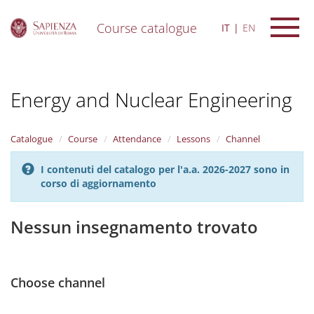
Course catalogue
IT
EN
S
k
i
Energy and Nuclear Engineering
p
t
o
m
Catalogue
Course
Attendance
Lessons
Channel
a
i
I contenuti del catalogo per l'a.a. 2026-2027 sono in
n
corso di aggiornamento
c
o
n
Nessun insegnamento trovato
t
e
n
t
Choose channel