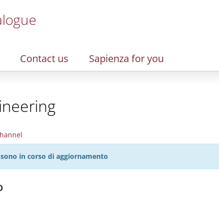
alogue
Contact us
Sapienza for you
ineering
hannel
27 sono in corso di aggiornamento
o