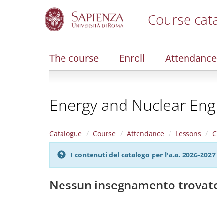
Course cat
S
k
i
The course
Enroll
Attendance
p
t
o
m
Energy and Nuclear Eng
a
i
n
c
Catalogue
Course
Attendance
Lessons
C
o
n
I contenuti del catalogo per l'a.a. 2026-20
t
e
n
Nessun insegnamento trovat
t