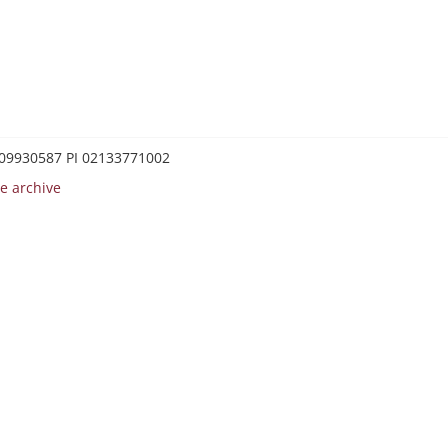
0209930587 PI 02133771002
e archive