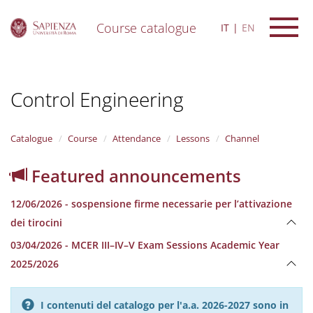
Course catalogue
IT
EN
S
k
i
Control Engineering
p
t
o
m
Catalogue
Course
Attendance
Lessons
Channel
a
i
Featured announcements
n
c
12/06/2026 - sospensione firme necessarie per l’attivazione
o
n
dei tirocini
t
03/04/2026 - MCER III–IV–V Exam Sessions Academic Year
e
n
2025/2026
t
I contenuti del catalogo per l'a.a. 2026-2027 sono in