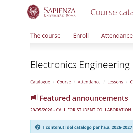
Course cat
S
k
i
The course
Enroll
Attendance
p
t
o
m
Electronics Engineering
a
i
n
c
Catalogue
Course
Attendance
Lessons
C
o
n
Featured announcements
t
e
29/05/2026 - CALL FOR STUDENT COLLABORATION
n
t
I contenuti del catalogo per l'a.a. 2026-20