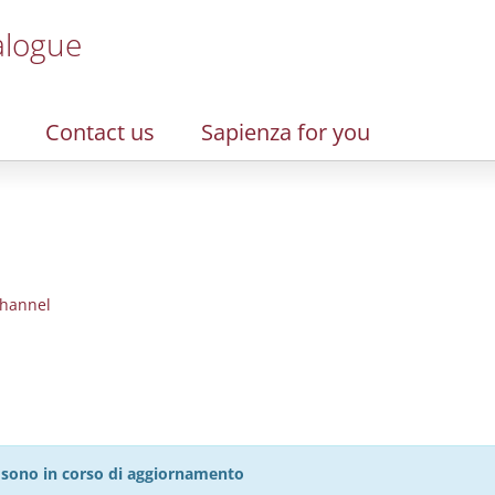
alogue
Contact us
Sapienza for you
hannel
27 sono in corso di aggiornamento