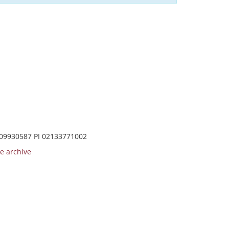
0209930587 PI 02133771002
e archive