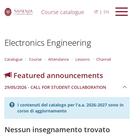
Course catalogue
IT
EN
S
k
i
Electronics Engineering
p
t
o
m
Catalogue
Course
Attendance
Lessons
Channel
a
i
Featured announcements
n
c
29/05/2026 - CALL FOR STUDENT COLLABORATION
o
n
t
I contenuti del catalogo per l'a.a. 2026-2027 sono in
e
corso di aggiornamento
n
t
Nessun insegnamento trovato