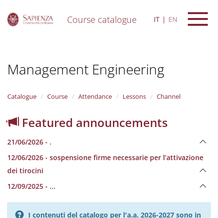
Course catalogue
IT
EN
S
k
i
Management Engineering
p
t
o
m
Catalogue
Course
Attendance
Lessons
Channel
a
i
Featured announcements
n
c
21/06/2026 - .
o
n
12/06/2026 - sospensione firme necessarie per l’attivazione
t
dei tirocini
e
n
12/09/2025 - ...
t
I contenuti del catalogo per l'a.a. 2026-2027 sono in