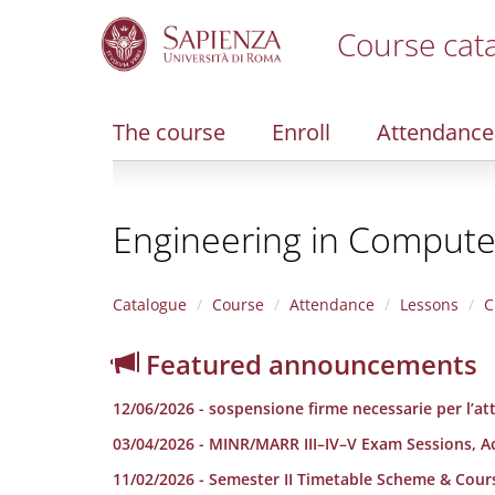
Course cat
S
k
i
The course
Enroll
Attendance
p
t
o
m
Engineering in Computer 
a
i
n
c
Catalogue
Course
Attendance
Lessons
C
o
n
Featured announcements
t
e
12/06/2026 - sospensione firme necessarie per l’att
n
t
03/04/2026 - MINR/MARR III–IV–V Exam Sessions, 
11/02/2026 - Semester II Timetable Scheme & Cou