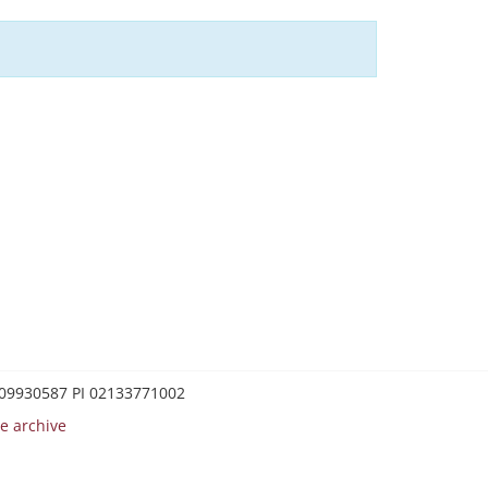
0209930587 PI 02133771002
e archive