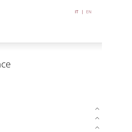
IT
EN
nce