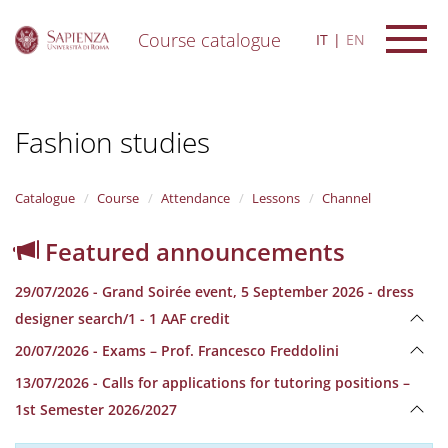
Course catalogue
IT
EN
S
k
i
Fashion studies
p
t
o
m
Catalogue
Course
Attendance
Lessons
Channel
a
i
Featured announcements
n
c
29/07/2026 - Grand Soirée event, 5 September 2026 - dress
o
n
designer search/1 - 1 AAF credit
t
20/07/2026 - Exams – Prof. Francesco Freddolini
e
n
13/07/2026 - Calls for applications for tutoring positions –
t
1st Semester 2026/2027