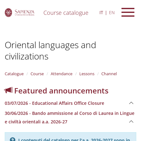
Course catalogue
IT
EN
S
k
i
Oriental languages and
p
t
civilizations
o
m
a
i
Catalogue
Course
Attendance
Lessons
Channel
n
c
Featured announcements
o
n
03/07/2026 - Educational Affairs Office Closure
t
e
30/06/2026 - Bando ammissione al Corso di Laurea in Lingue
n
e civiltà orientali a.a. 2026-27
t
I contenuti del catalogo per l'a.a. 2026-2027 sono in