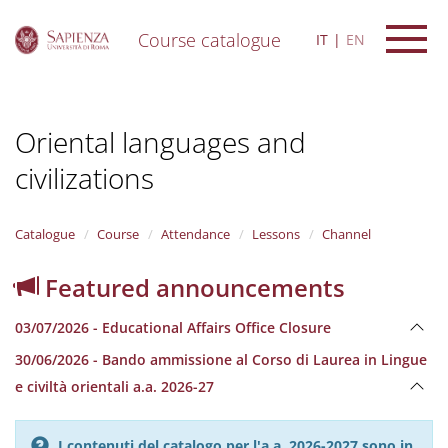
Course catalogue
IT
EN
S
k
i
Oriental languages and
p
t
civilizations
o
m
a
i
Catalogue
Course
Attendance
Lessons
Channel
n
c
Featured announcements
o
n
03/07/2026 - Educational Affairs Office Closure
t
e
30/06/2026 - Bando ammissione al Corso di Laurea in Lingue
n
e civiltà orientali a.a. 2026-27
t
I contenuti del catalogo per l'a.a. 2026-2027 sono in