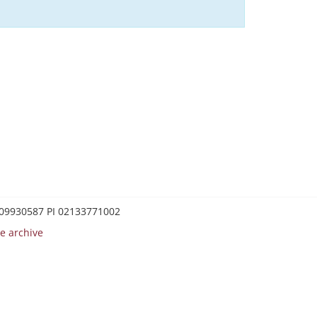
0209930587 PI 02133771002
e archive