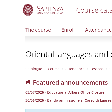
Course cat
S
k
i
The course
Enroll
Attendance
p
t
o
m
Oriental languages and c
a
i
n
c
Catalogue
Course
Attendance
Lessons
C
o
n
Featured announcements
t
e
03/07/2026 - Educational Affairs Office Closure
n
t
30/06/2026 - Bando ammissione al Corso di Laurea in