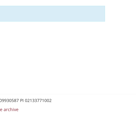
0209930587 PI 02133771002
e archive