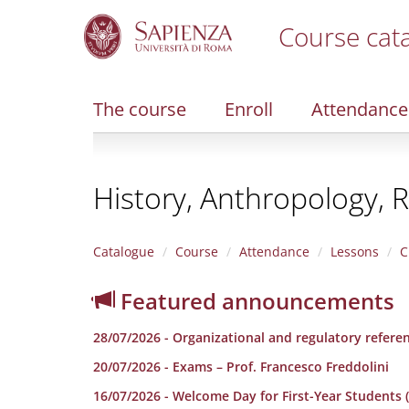
Course cat
S
k
i
The course
Enroll
Attendance
p
t
o
m
History, Anthropology, R
a
i
n
c
Catalogue
Course
Attendance
Lessons
C
o
n
Featured announcements
t
e
28/07/2026 - Organizational and regulatory refere
n
t
20/07/2026 - Exams – Prof. Francesco Freddolini
16/07/2026 - Welcome Day for First-Year Students (