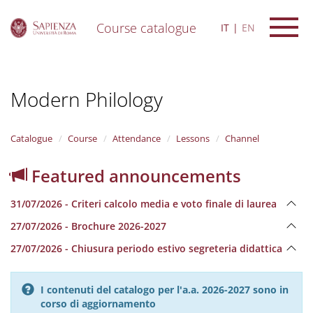
Course catalogue
IT
EN
S
k
i
Modern Philology
p
t
o
m
Catalogue
Course
Attendance
Lessons
Channel
a
i
Featured announcements
n
c
31/07/2026 - Criteri calcolo media e voto finale di laurea
o
n
27/07/2026 - Brochure 2026-2027
t
e
27/07/2026 - Chiusura periodo estivo segreteria didattica
n
t
I contenuti del catalogo per l'a.a. 2026-2027 sono in
corso di aggiornamento