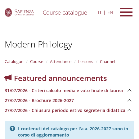
Course catalogue
IT
EN
S
k
i
Modern Philology
p
t
o
m
Catalogue
Course
Attendance
Lessons
Channel
a
i
Featured announcements
n
c
31/07/2026 - Criteri calcolo media e voto finale di laurea
o
n
27/07/2026 - Brochure 2026-2027
t
e
27/07/2026 - Chiusura periodo estivo segreteria didattica
n
t
I contenuti del catalogo per l'a.a. 2026-2027 sono in
corso di aggiornamento