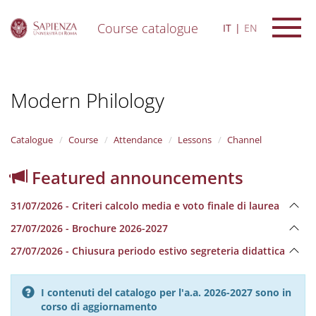
Course catalogue
IT
EN
S
k
i
Modern Philology
p
t
o
m
Catalogue
Course
Attendance
Lessons
Channel
a
i
Featured announcements
n
c
31/07/2026 - Criteri calcolo media e voto finale di laurea
o
n
27/07/2026 - Brochure 2026-2027
t
e
27/07/2026 - Chiusura periodo estivo segreteria didattica
n
t
I contenuti del catalogo per l'a.a. 2026-2027 sono in
corso di aggiornamento