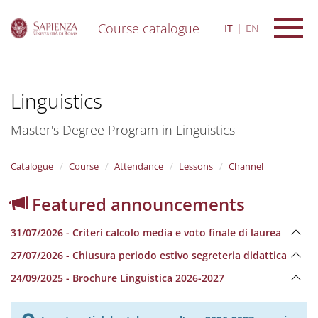
Course catalogue
IT
EN
S
k
i
Linguistics
p
t
o
Master's Degree Program in Linguistics
m
a
i
Catalogue
Course
Attendance
Lessons
Channel
n
c
Featured announcements
o
n
31/07/2026 - Criteri calcolo media e voto finale di laurea
t
e
27/07/2026 - Chiusura periodo estivo segreteria didattica
n
24/09/2025 - Brochure Linguistica 2026-2027
t