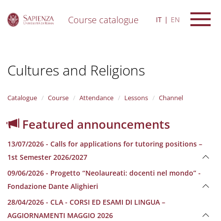
Course catalogue
IT
EN
S
k
i
Cultures and Religions
p
t
o
m
Catalogue
Course
Attendance
Lessons
Channel
a
i
Featured announcements
n
c
13/07/2026 - Calls for applications for tutoring positions –
o
n
1st Semester 2026/2027
t
09/06/2026 - Progetto “Neolaureati: docenti nel mondo” -
e
n
Fondazione Dante Alighieri
t
28/04/2026 - CLA - CORSI ED ESAMI DI LINGUA –
AGGIORNAMENTI MAGGIO 2026