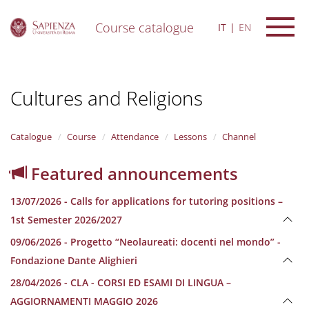
Course catalogue
IT
EN
S
k
i
Cultures and Religions
p
t
o
m
Catalogue
Course
Attendance
Lessons
Channel
a
i
Featured announcements
n
c
13/07/2026 - Calls for applications for tutoring positions –
o
n
1st Semester 2026/2027
t
09/06/2026 - Progetto “Neolaureati: docenti nel mondo” -
e
n
Fondazione Dante Alighieri
t
28/04/2026 - CLA - CORSI ED ESAMI DI LINGUA –
AGGIORNAMENTI MAGGIO 2026