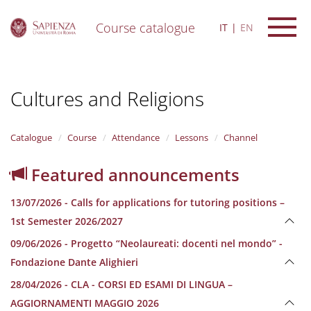
Course catalogue
IT
EN
S
k
i
Cultures and Religions
p
t
o
m
Catalogue
Course
Attendance
Lessons
Channel
a
i
Featured announcements
n
c
13/07/2026 - Calls for applications for tutoring positions –
o
n
1st Semester 2026/2027
t
09/06/2026 - Progetto “Neolaureati: docenti nel mondo” -
e
n
Fondazione Dante Alighieri
t
28/04/2026 - CLA - CORSI ED ESAMI DI LINGUA –
AGGIORNAMENTI MAGGIO 2026