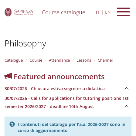
Course catalogue
IT
EN
S
k
i
Philosophy
p
t
o
m
Catalogue
Course
Attendance
Lessons
Channel
a
i
Featured announcements
n
c
30/07/2026 - Chiusura estiva segreteria didattica
o
n
30/07/2026 - Calls for applications for tutoring positions 1st
t
semester 2026/2027 - deadline 10th August
e
n
t
I contenuti del catalogo per l'a.a. 2026-2027 sono in
corso di aggiornamento