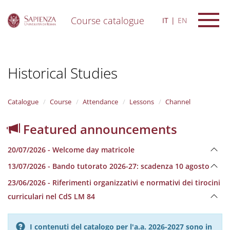
Course catalogue
IT
EN
S
k
i
Historical Studies
p
t
o
m
Catalogue
Course
Attendance
Lessons
Channel
a
i
Featured announcements
n
c
20/07/2026 - Welcome day matricole
o
n
13/07/2026 - Bando tutorato 2026-27: scadenza 10 agosto
t
e
23/06/2026 - Riferimenti organizzativi e normativi dei tirocini
n
curriculari nel CdS LM 84
t
I contenuti del catalogo per l'a.a. 2026-2027 sono in