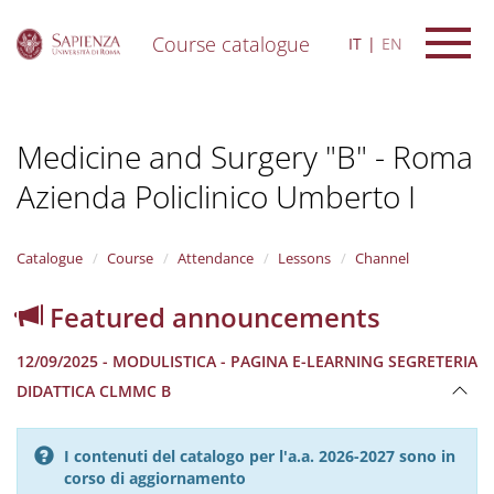
Course catalogue
IT
EN
S
k
i
Medicine and Surgery "B" - Roma
p
t
Azienda Policlinico Umberto I
o
m
a
i
Catalogue
Course
Attendance
Lessons
Channel
n
c
Featured announcements
o
n
12/09/2025 - MODULISTICA - PAGINA E-LEARNING SEGRETERIA
t
e
DIDATTICA CLMMC B
n
t
I contenuti del catalogo per l'a.a. 2026-2027 sono in
corso di aggiornamento