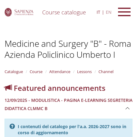
Course catalogue
IT
EN
S
k
i
Medicine and Surgery "B" - Roma
p
t
Azienda Policlinico Umberto I
o
m
a
i
Catalogue
Course
Attendance
Lessons
Channel
n
c
Featured announcements
o
n
12/09/2025 - MODULISTICA - PAGINA E-LEARNING SEGRETERIA
t
e
DIDATTICA CLMMC B
n
t
I contenuti del catalogo per l'a.a. 2026-2027 sono in
corso di aggiornamento