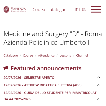
Course catalogue
IT
EN
S
k
i
Medicine and Surgery "D" - Roma
p
t
Azienda Policlinico Umberto I
o
m
a
i
Catalogue
Course
Attendance
Lessons
Channel
n
c
Featured announcements
o
n
20/07/2026 - SEMESTRE APERTO
t
e
12/02/2026 - ATTIVITA' DIDATTICA ELETTIVA (ADE)
n
12/02/2026 - GUIDA DELLO STUDENTE PER IMMATRICOLATI
t
DA AA 2025-2026