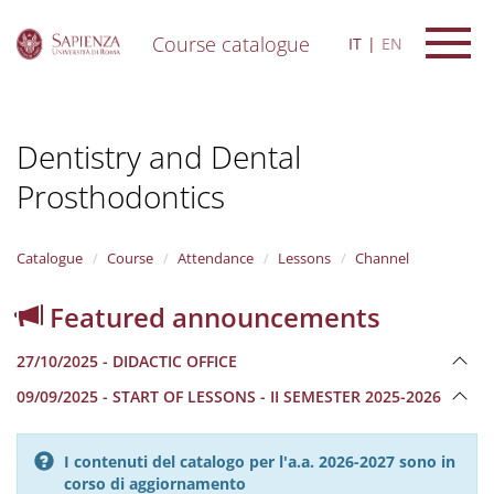
Course catalogue
IT
EN
S
k
i
Dentistry and Dental
p
t
Prosthodontics
o
m
a
i
Catalogue
Course
Attendance
Lessons
Channel
n
c
Featured announcements
o
n
27/10/2025 - DIDACTIC OFFICE
t
e
09/09/2025 - START OF LESSONS - II SEMESTER 2025-2026
n
t
I contenuti del catalogo per l'a.a. 2026-2027 sono in
corso di aggiornamento